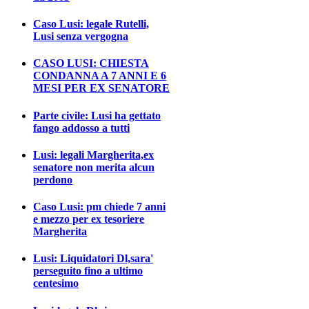
Caso Lusi: legale Rutelli,
Lusi senza vergogna
CASO LUSI: CHIESTA
CONDANNA A 7 ANNI E 6
MESI PER EX SENATORE
Parte civile: Lusi ha gettato
fango addosso a tutti
Lusi: legali Margherita,ex
senatore non merita alcun
perdono
Caso Lusi: pm chiede 7 anni
e mezzo per ex tesoriere
Margherita
Lusi: Liquidatori Dl,sara'
perseguito fino a ultimo
centesimo