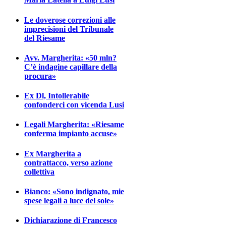
Le doverose correzioni alle
imprecisioni del Tribunale
del Riesame
Avv. Margherita: «50 mln?
C’è indagine capillare della
procura»
Ex Dl, Intollerabile
confonderci con vicenda Lusi
Legali Margherita: «Riesame
conferma impianto accuse»
Ex Margherita a
contrattacco, verso azione
collettiva
Bianco: «Sono indignato, mie
spese legali a luce del sole»
Dichiarazione di Francesco