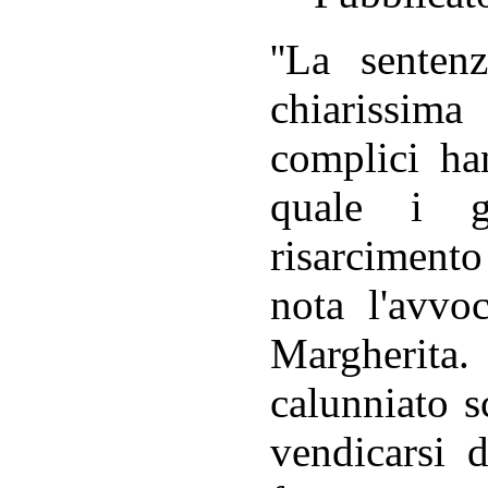
''La sente
chiarissima
complici ha
quale i gi
risarciment
nota l'avvo
Margherita
calunniato s
vendicarsi d