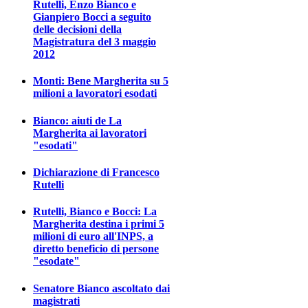
Rutelli, Enzo Bianco e
Gianpiero Bocci a seguito
delle decisioni della
Magistratura del 3 maggio
2012
Monti: Bene Margherita su 5
milioni a lavoratori esodati
Bianco: aiuti de La
Margherita ai lavoratori
"esodati"
Dichiarazione di Francesco
Rutelli
Rutelli, Bianco e Bocci: La
Margherita destina i primi 5
milioni di euro all'INPS, a
diretto beneficio di persone
"esodate"
Senatore Bianco ascoltato dai
magistrati