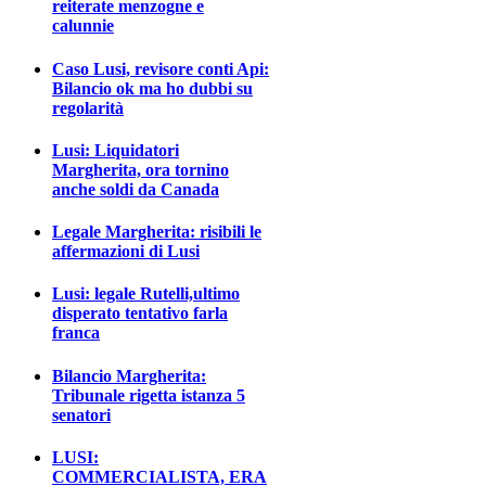
reiterate menzogne e
calunnie
Caso Lusi, revisore conti Api:
Bilancio ok ma ho dubbi su
regolarità
Lusi: Liquidatori
Margherita, ora tornino
anche soldi da Canada
Legale Margherita: risibili le
affermazioni di Lusi
Lusi: legale Rutelli,ultimo
disperato tentativo farla
franca
Bilancio Margherita:
Tribunale rigetta istanza 5
senatori
LUSI:
COMMERCIALISTA, ERA