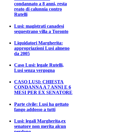
condannato a 8 anni, resta
reato di calunnia contro
Rutelli
Lusi: magistrati canadesi
sequestrano villa a Toronto
Liquidatori Margherita:
appropriazioni Lusi almeno
da 2005
Caso Lusi: legale Rutelli,
Lusi senza vergogna
CASO LUSI: CHIESTA
CONDANNA A 7 ANNI E 6
MESI PER EX SENATORE
Parte civile: Lusi ha gettato
fango addosso a tutti
Lusi: legali Margherita,ex
senatore non merita alcun
perdono