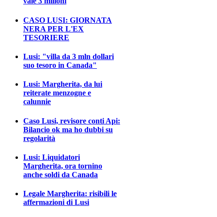
vale 3 milioni
CASO LUSI: GIORNATA
NERA PER L'EX
TESORIERE
Lusi: "villa da 3 mln dollari
suo tesoro in Canada"
Lusi: Margherita, da lui
reiterate menzogne e
calunnie
Caso Lusi, revisore conti Api:
Bilancio ok ma ho dubbi su
regolarità
Lusi: Liquidatori
Margherita, ora tornino
anche soldi da Canada
Legale Margherita: risibili le
affermazioni di Lusi