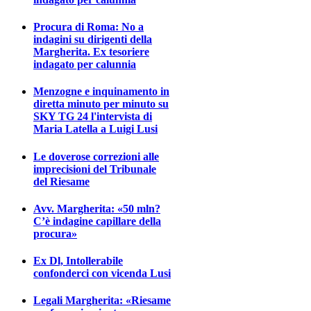
Procura di Roma: No a
indagini su dirigenti della
Margherita. Ex tesoriere
indagato per calunnia
Menzogne e inquinamento in
diretta minuto per minuto su
SKY TG 24 l'intervista di
Maria Latella a Luigi Lusi
Le doverose correzioni alle
imprecisioni del Tribunale
del Riesame
Avv. Margherita: «50 mln?
C’è indagine capillare della
procura»
Ex Dl, Intollerabile
confonderci con vicenda Lusi
Legali Margherita: «Riesame