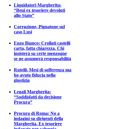
Liquidatori Margherita:
“Beni ex tesoriere devoluti
allo Stato”
Corruzione, Pignatone sul
caso Lusi
Enzo Bianco: Crollati castelli
carta, fatta chiarezza. Chi
insisterà su certe menzogne
se ne assumerà responsabilità
Rutelli, Mesi di sofferenza ma
ho avuto fiducia nella
giustizia
Legali Margherita:
“Soddisfatti da decisione
Procura”
Procura di Roma: No a
indagini su dirigenti della
Margherita. Ex tesoriere
indagato per calunnia