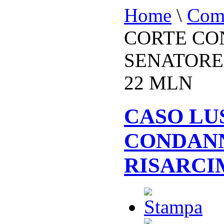
Home
\
Comu
CORTE CO
SENATORE
22 MLN
CASO LU
CONDANN
RISARCI