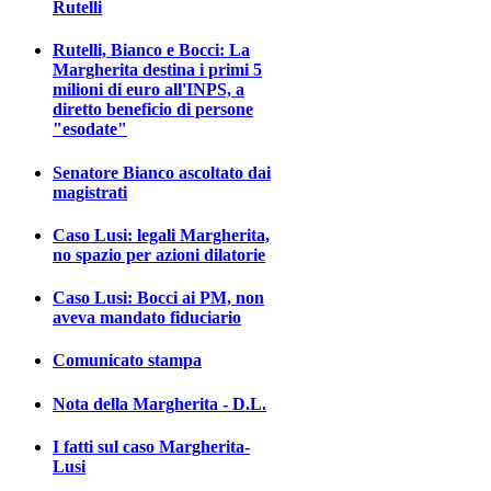
Rutelli
Rutelli, Bianco e Bocci: La
Margherita destina i primi 5
milioni di euro all'INPS, a
diretto beneficio di persone
"esodate"
Senatore Bianco ascoltato dai
magistrati
Caso Lusi: legali Margherita,
no spazio per azioni dilatorie
Caso Lusi: Bocci ai PM, non
aveva mandato fiduciario
Comunicato stampa
Nota della Margherita - D.L.
I fatti sul caso Margherita-
Lusi