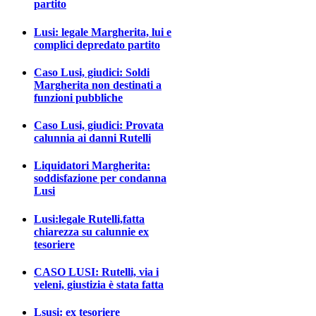
partito
Lusi: legale Margherita, lui e
complici depredato partito
Caso Lusi, giudici: Soldi
Margherita non destinati a
funzioni pubbliche
Caso Lusi, giudici: Provata
calunnia ai danni Rutelli
Liquidatori Margherita:
soddisfazione per condanna
Lusi
Lusi:legale Rutelli,fatta
chiarezza su calunnie ex
tesoriere
CASO LUSI: Rutelli, via i
veleni, giustizia è stata fatta
Lsusi: ex tesoriere